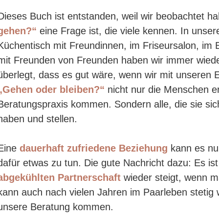
Dieses Buch ist entstanden, weil wir beobachtet h
gehen?“
eine Frage ist, die viele kennen. In unse
Küchentisch mit Freundinnen, im Friseursalon, im 
mit Freunden von Freunden haben wir immer wied
überlegt, dass es gut wäre, wenn wir mit unseren
„Gehen oder bleiben?“
nicht nur die Menschen er
Beratungspraxis kommen. Sondern alle, die sie sic
haben und stellen.
Eine
dauerhaft zufriedene Beziehung
kann es nur
dafür etwas zu tun. Die gute Nachricht dazu: Es ist
abgekühlten Partnerschaft
wieder steigt, wenn 
kann auch nach vielen Jahren im Paarleben stetig 
unsere Beratung kommen.